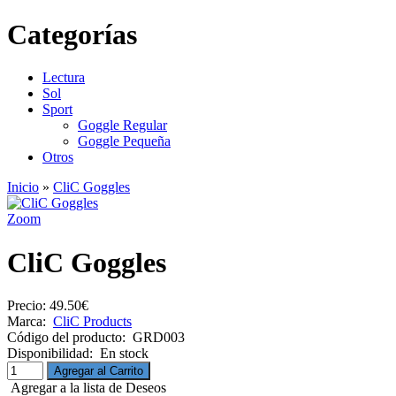
Categorías
Lectura
Sol
Sport
Goggle Regular
Goggle Pequeña
Otros
Inicio
»
CliC Goggles
Zoom
CliC Goggles
Precio:
49.50€
Marca:
CliC Products
Código del producto:
GRD003
Disponibilidad:
En stock
Agregar a la lista de Deseos