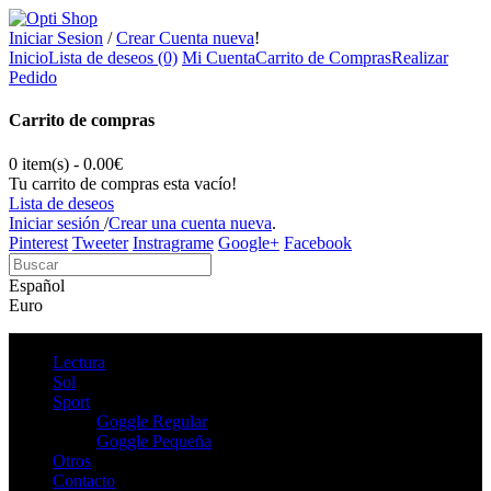
Iniciar Sesion
/
Crear Cuenta nueva
!
Inicio
Lista de deseos (0)
Mi Cuenta
Carrito de Compras
Realizar
Pedido
Carrito de compras
0 item(s) - 0.00€
Tu carrito de compras esta vacío!
Lista de deseos
Iniciar sesión
/
Crear una cuenta nueva
.
Pinterest
Tweeter
Instragrame
Google+
Facebook
Español
Euro
Lectura
Sol
Sport
Goggle Regular
Goggle Pequeña
Otros
Contacto