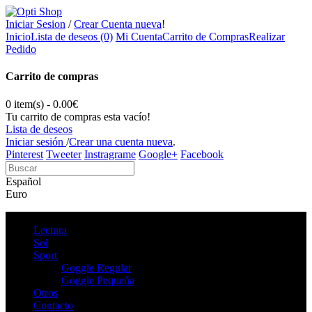
Iniciar Sesion
/
Crear Cuenta nueva
!
Inicio
Lista de deseos (0)
Mi Cuenta
Carrito de Compras
Realizar
Pedido
Carrito de compras
0 item(s) - 0.00€
Tu carrito de compras esta vacío!
Lista de deseos
Iniciar sesión
/
Crear una cuenta nueva
.
Pinterest
Tweeter
Instragrame
Google+
Facebook
Español
Euro
Lectura
Sol
Sport
Goggle Regular
Goggle Pequeña
Otros
Contacto