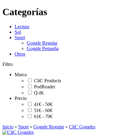
Categorías
Lectura
Sol
Sport
Goggle Regular
Goggle Pequeña
Otros
Filtro
Marca
CliC Products
PodReader
Q-iK
Precio
41€ - 50€
51€ - 60€
61€ - 70€
Inicio
»
Sport
»
Goggle Regular
»
CliC Goggles